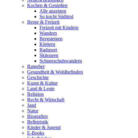
Kochen & Genießen
Alle anzeigen
So kocht Südtirol
Berge & Freizeit
Freizeit mit Kindern
Wandern
Bergsteigen
Klettern
Radsport
Skitouren
Schneeschuhwandern
Ratgeber
Gesundheit & Wohlbefinden
Geschichte
Kunst & Kultur
Land & Leute
Religion
Recht & Wirtschaft
Jagd
Natur
Biografien
Belletristik
Kinder & Jugend
E-Books