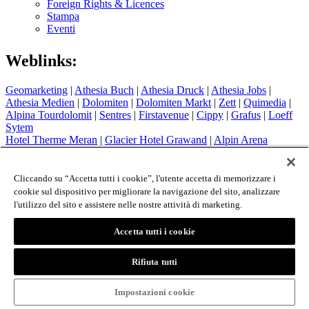
Foreign Rights & Licences
Stampa
Eventi
Weblinks:
Geomarketing
|
Athesia Buch
|
Athesia Druck
|
Athesia Jobs
|
Athesia Medien
|
Dolomiten
|
Dolomiten Markt
|
Zett
|
Quimedia
|
Alpina Tourdolomit
|
Sentres
|
Firstavenue
|
Cippy
|
Grafus
|
Loeff
Sytem
Hotel Therme Meran
|
Glacier Hotel Grawand
|
Alpin Arena
Schnals
|
Sport Media Südtirol
Cliccando su “Accetta tutti i cookie”, l'utente accetta di memorizzare i
Colophon
cookie sul dispositivo per migliorare la navigazione del sito, analizzare
Privacy Policy
l'utilizzo del sito e assistere nelle nostre attività di marketing.
Cookie Policy
Login
Accetta tutti i cookie
© 2026 - Athesia Buch GmbH / Athesia Tappeiner Verlag -
IT 00853860211
Rifiuta tutti
created by
www.whmedia.it
Impostazioni cookie