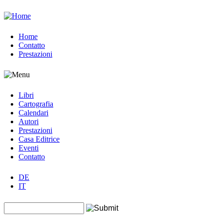
Jump to navigation
Home
Contatto
Prestazioni
Libri
Cartografia
Calendari
Autori
Prestazioni
Casa Editrice
Eventi
Contatto
DE
IT
Search this site
Form di ricerca