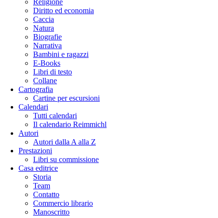
Religione
Diritto ed economia
Caccia
Natura
Biografie
Narrativa
Bambini e ragazzi
E-Books
Libri di testo
Collane
Cartografia
Cartine per escursioni
Calendari
Tutti calendari
Il calendario Reimmichl
Autori
Autori dalla A alla Z
Prestazioni
Libri su commissione
Casa editrice
Storia
Team
Contatto
Commercio librario
Manoscritto