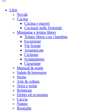
Libri
Novità
Cucina
Cucina e piaceri
Cucinare nelle Dolomiti
Montagne e tempo libero
Tempo libero con i bambini
Escursioni
Vie ferrate
Arrampicate
Ciclismo
Scialpinismo
Ciaspolate
Manuali & guide
Salute & benessere
Storia
Arte & cultura
Terra e gente
Religione
Diritto ed economia
Caccia
Natura
Biografie