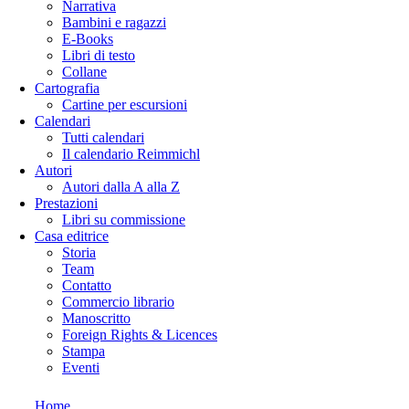
Narrativa
Bambini e ragazzi
E-Books
Libri di testo
Collane
Cartografia
Cartine per escursioni
Calendari
Tutti calendari
Il calendario Reimmichl
Autori
Autori dalla A alla Z
Prestazioni
Libri su commissione
Casa editrice
Storia
Team
Contatto
Commercio librario
Manoscritto
Foreign Rights & Licences
Stampa
Eventi
Home