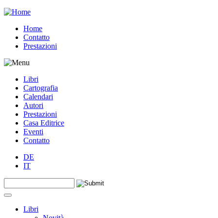
Jump to navigation
Home
Contatto
Prestazioni
Libri
Cartografia
Calendari
Autori
Prestazioni
Casa Editrice
Eventi
Contatto
DE
IT
Search this site
Form di ricerca
Libri
Novità