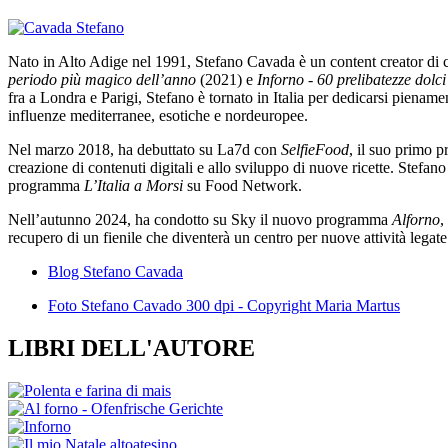
Nato in Alto Adige nel 1991, Stefano Cavada è un content creator di cu
periodo più magico dell’anno
(2021) e
Inforno - 60 prelibatezze dolc
fra a Londra e Parigi, Stefano è tornato in Italia per dedicarsi piena
influenze mediterranee, esotiche e nordeuropee.
Nel marzo 2018, ha debuttato su La7d con
SelfieFood
, il suo primo 
creazione di contenuti digitali e allo sviluppo di nuove ricette. Stefan
programma
L’Italia a Morsi
su Food Network.
Nell’autunno 2024, ha condotto su Sky il nuovo programma
Alforno
,
recupero di un fienile che diventerà un centro per nuove attività legate a
Blog Stefano Cavada
Foto Stefano Cavado 300 dpi - Copyright Maria Martus
LIBRI DELL'AUTORE