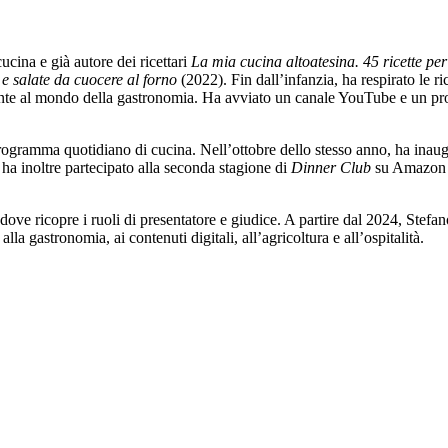
cina e già autore dei ricettari
La mia cucina altoatesina. 45 ricette pe
i e salate da cuocere al forno
(2022). Fin dall’infanzia, ha respirato le 
mente al mondo della gastronomia. Ha avviato un canale YouTube e un prof
programma quotidiano di cucina. Nell’ottobre dello stesso anno, ha inau
o ha inoltre partecipato alla seconda stagione di
Dinner Club
su Amazon Pr
 dove ricopre i ruoli di presentatore e giudice. A partire dal 2024, Ste
lla gastronomia, ai contenuti digitali, all’agricoltura e all’ospitalità.