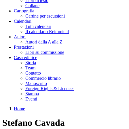
Libri di testo
Collane
Cartografia
Cartine per escursioni
Calendari
Tutti calendari
Il calendario Reimmichl
Autori
Autori dalla A alla Z
Prestazioni
Libri su commissione
Casa editrice
Storia
Team
Contatto
Commercio librario
Manoscritto
Foreign Rights & Licences
Stampa
Eventi
Home
Tu sei qui
Stefano Cavada