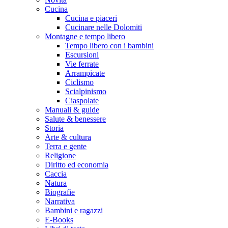
Cucina
Cucina e piaceri
Cucinare nelle Dolomiti
Montagne e tempo libero
Tempo libero con i bambini
Escursioni
Vie ferrate
Arrampicate
Ciclismo
Scialpinismo
Ciaspolate
Manuali & guide
Salute & benessere
Storia
Arte & cultura
Terra e gente
Religione
Diritto ed economia
Caccia
Natura
Biografie
Narrativa
Bambini e ragazzi
E-Books