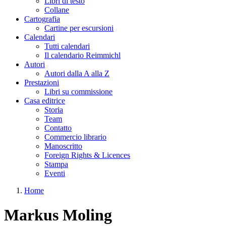
Libri di testo
Collane
Cartografia
Cartine per escursioni
Calendari
Tutti calendari
Il calendario Reimmichl
Autori
Autori dalla A alla Z
Prestazioni
Libri su commissione
Casa editrice
Storia
Team
Contatto
Commercio librario
Manoscritto
Foreign Rights & Licences
Stampa
Eventi
Home
Tu sei qui
Markus Moling