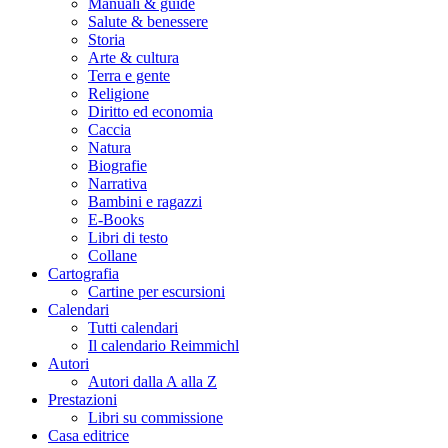
Manuali & guide
Salute & benessere
Storia
Arte & cultura
Terra e gente
Religione
Diritto ed economia
Caccia
Natura
Biografie
Narrativa
Bambini e ragazzi
E-Books
Libri di testo
Collane
Cartografia
Cartine per escursioni
Calendari
Tutti calendari
Il calendario Reimmichl
Autori
Autori dalla A alla Z
Prestazioni
Libri su commissione
Casa editrice