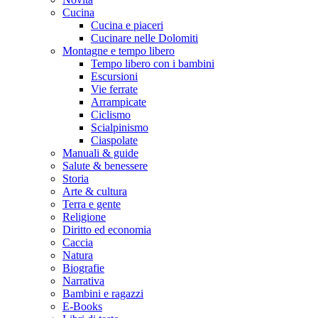
Cucina
Cucina e piaceri
Cucinare nelle Dolomiti
Montagne e tempo libero
Tempo libero con i bambini
Escursioni
Vie ferrate
Arrampicate
Ciclismo
Scialpinismo
Ciaspolate
Manuali & guide
Salute & benessere
Storia
Arte & cultura
Terra e gente
Religione
Diritto ed economia
Caccia
Natura
Biografie
Narrativa
Bambini e ragazzi
E-Books