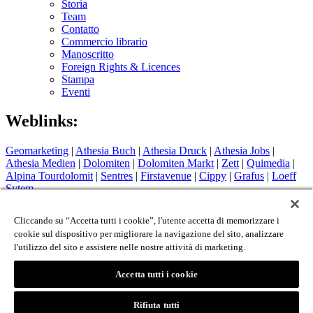
Storia
Team
Contatto
Commercio librario
Manoscritto
Foreign Rights & Licences
Stampa
Eventi
Weblinks:
Geomarketing
|
Athesia Buch
|
Athesia Druck
|
Athesia Jobs
|
Athesia Medien
|
Dolomiten
|
Dolomiten Markt
|
Zett
|
Quimedia
|
Alpina Tourdolomit
|
Sentres
|
Firstavenue
|
Cippy
|
Grafus
|
Loeff
Sytem
Hotel Therme Meran
|
Glacier Hotel Grawand
|
Alpin Arena
Schnals
|
Sport Media Südtirol
Cliccando su “Accetta tutti i cookie”, l'utente accetta di memorizzare i
cookie sul dispositivo per migliorare la navigazione del sito, analizzare
Colophon
l'utilizzo del sito e assistere nelle nostre attività di marketing.
Privacy Policy
Cookie Policy
Accetta tutti i cookie
Login
© 2026 - Athesia Buch GmbH / Athesia Tappeiner Verlag -
Rifiuta tutti
IT 00853860211