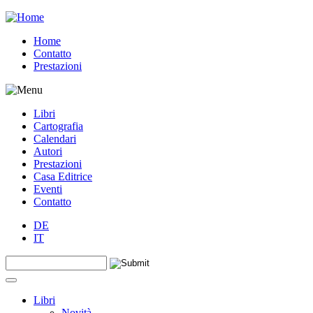
Jump to navigation
Home
Contatto
Prestazioni
Libri
Cartografia
Calendari
Autori
Prestazioni
Casa Editrice
Eventi
Contatto
DE
IT
Search this site
Form di ricerca
Libri
Novità