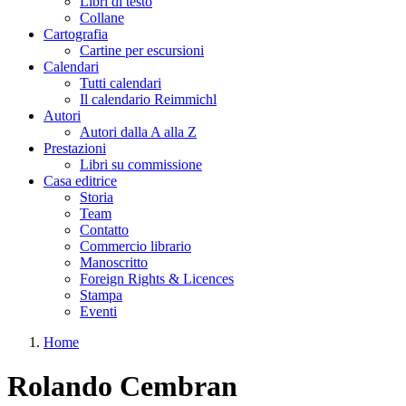
Libri di testo
Collane
Cartografia
Cartine per escursioni
Calendari
Tutti calendari
Il calendario Reimmichl
Autori
Autori dalla A alla Z
Prestazioni
Libri su commissione
Casa editrice
Storia
Team
Contatto
Commercio librario
Manoscritto
Foreign Rights & Licences
Stampa
Eventi
Home
Tu sei qui
Rolando Cembran