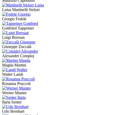
Maurizio Capobussi
Luisa Martinelli Stelzer
Giorgio Fedele
Gottfried Tappeiner
Luigi Bressan
Giuseppe Zuccalà
Alexander Comploj
Magda Martini
Walter Landi
Rosanna Pruccoli
Werner Munter
Ilaria Senter
Udo Bernhart