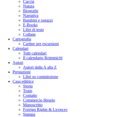
Caccia
Natura
Biografie
Narrativa
Bambini e ragazzi
E-Books
Libri di testo
Collane
Cartografia
Cartine per escursioni
Calendari
Tutti calendari
Il calendario Reimmichl
Autori
Autori dalla A alla Z
Prestazioni
Libri su commissione
Casa editrice
Storia
Team
Contatto
Commercio librario
Manoscritto
Foreign Rights & Licences
Stampa