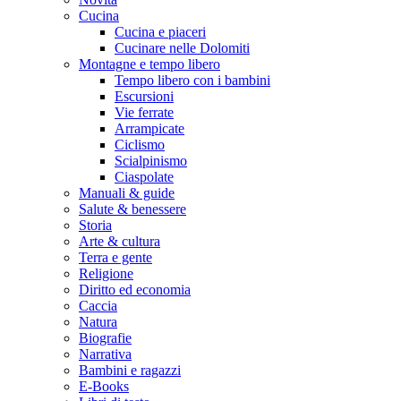
Cucina
Cucina e piaceri
Cucinare nelle Dolomiti
Montagne e tempo libero
Tempo libero con i bambini
Escursioni
Vie ferrate
Arrampicate
Ciclismo
Scialpinismo
Ciaspolate
Manuali & guide
Salute & benessere
Storia
Arte & cultura
Terra e gente
Religione
Diritto ed economia
Caccia
Natura
Biografie
Narrativa
Bambini e ragazzi
E-Books