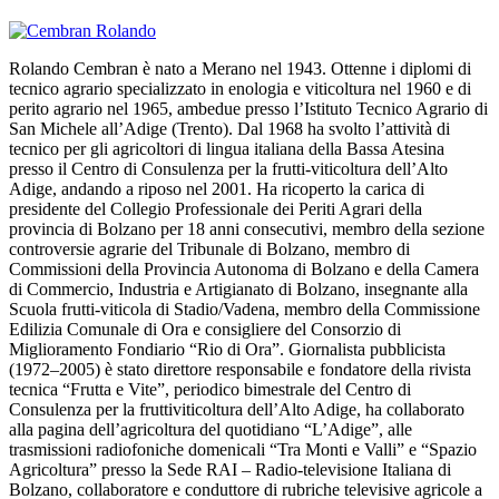
Rolando Cembran è nato a Merano nel 1943. Ottenne i diplomi di
tecnico agrario specializzato in enologia e viticoltura nel 1960 e di
perito agrario nel 1965, ambedue presso l’Istituto Tecnico Agrario di
San Michele all’Adige (Trento). Dal 1968 ha svolto l’attività di
tecnico per gli agricoltori di lingua italiana della Bassa Atesina
presso il Centro di Consulenza per la frutti-viticoltura dell’Alto
Adige, andando a riposo nel 2001. Ha ricoperto la carica di
presidente del Collegio Professionale dei Periti Agrari della
provincia di Bolzano per 18 anni consecutivi, membro della sezione
controversie agrarie del Tribunale di Bolzano, membro di
Commissioni della Provincia Autonoma di Bolzano e della Camera
di Commercio, Industria e Artigianato di Bolzano, insegnante alla
Scuola frutti-viticola di Stadio/Vadena, membro della Commissione
Edilizia Comunale di Ora e consigliere del Consorzio di
Miglioramento Fondiario “Rio di Ora”. Giornalista pubblicista
(1972–2005) è stato direttore responsabile e fondatore della rivista
tecnica “Frutta e Vite”, periodico bimestrale del Centro di
Consulenza per la fruttiviticoltura dell’Alto Adige, ha collaborato
alla pagina dell’agricoltura del quotidiano “L’Adige”, alle
trasmissioni radiofoniche domenicali “Tra Monti e Valli” e “Spazio
Agricoltura” presso la Sede RAI – Radio-televisione Italiana di
Bolzano, collaboratore e conduttore di rubriche televisive agricole a