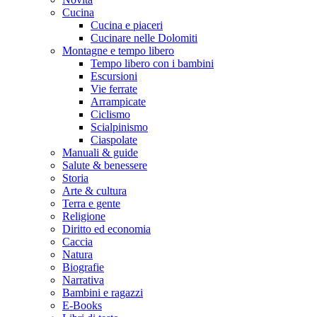
Cucina
Cucina e piaceri
Cucinare nelle Dolomiti
Montagne e tempo libero
Tempo libero con i bambini
Escursioni
Vie ferrate
Arrampicate
Ciclismo
Scialpinismo
Ciaspolate
Manuali & guide
Salute & benessere
Storia
Arte & cultura
Terra e gente
Religione
Diritto ed economia
Caccia
Natura
Biografie
Narrativa
Bambini e ragazzi
E-Books