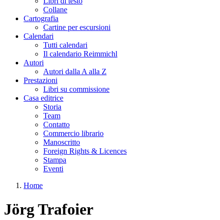
Libri di testo
Collane
Cartografia
Cartine per escursioni
Calendari
Tutti calendari
Il calendario Reimmichl
Autori
Autori dalla A alla Z
Prestazioni
Libri su commissione
Casa editrice
Storia
Team
Contatto
Commercio librario
Manoscritto
Foreign Rights & Licences
Stampa
Eventi
Home
Tu sei qui
Jörg Trafoier