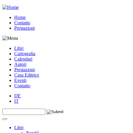
Jump to navigation
Home
Contatto
Prestazioni
Libri
Cartografia
Calendari
Autori
Prestazioni
Casa Editrice
Eventi
Contatto
DE
IT
Search this site
Form di ricerca
Libri
Novità