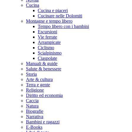
Cucina
Cucina e piaceri
Cucinare nelle Dolomiti
Montagne e tempo libero
Tempo libero con i bambini
Escursioni
Vie ferrate
Arrampicate
Ciclismo
Scialpinismo
Ciaspolate
Manuali & guide
Salute & benessere
Storia
Arte & cultura
Terra e gente
Religione
Diritto ed economia
Caccia
Natura
Biografie
Narrativa
Bambini e ragazzi
E-Books