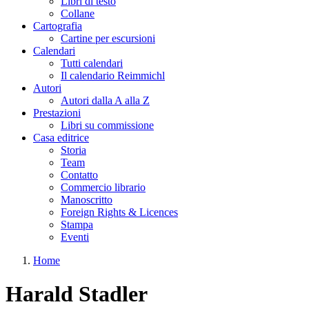
Libri di testo
Collane
Cartografia
Cartine per escursioni
Calendari
Tutti calendari
Il calendario Reimmichl
Autori
Autori dalla A alla Z
Prestazioni
Libri su commissione
Casa editrice
Storia
Team
Contatto
Commercio librario
Manoscritto
Foreign Rights & Licences
Stampa
Eventi
Home
Tu sei qui
Harald Stadler