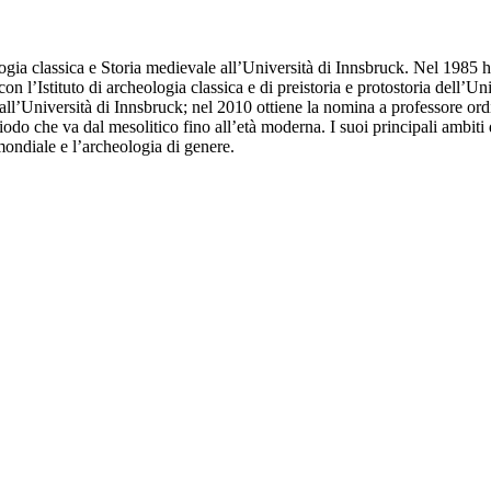
ogia classica e Storia medievale all’Università di Innsbruck. Nel 1985 ha
l’Istituto di archeologia classica e di preistoria e protostoria dell’U
ll’Università di Innsbruck; nel 2010 ottiene la nomina a professore ordi
odo che va dal mesolitico fino all’età moderna. I suoi principali ambiti di 
ondiale e l’archeologia di genere.