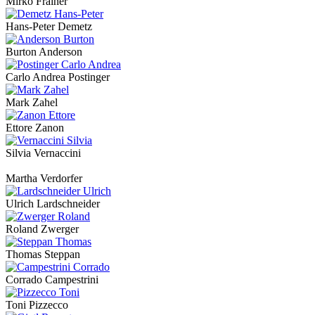
Mirko Frainer
Hans-Peter Demetz
Burton Anderson
Carlo Andrea Postinger
Mark Zahel
Ettore Zanon
Silvia Vernaccini
Martha Verdorfer
Ulrich Lardschneider
Roland Zwerger
Thomas Steppan
Corrado Campestrini
Toni Pizzecco