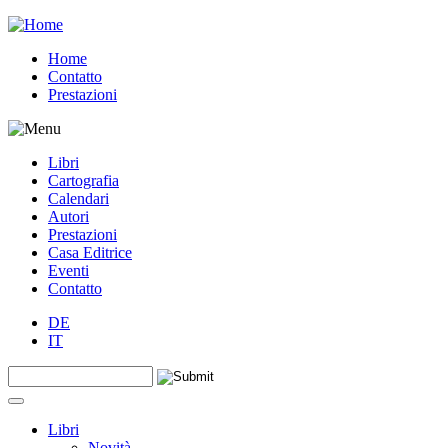
Jump to navigation
Home
Contatto
Prestazioni
Libri
Cartografia
Calendari
Autori
Prestazioni
Casa Editrice
Eventi
Contatto
DE
IT
Search this site
Form di ricerca
Libri
Novità