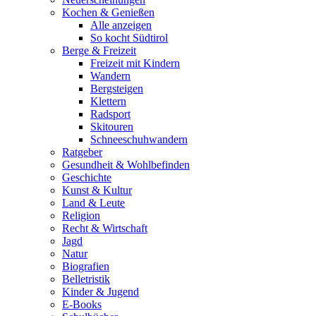
Kochen & Genießen
Alle anzeigen
So kocht Südtirol
Berge & Freizeit
Freizeit mit Kindern
Wandern
Bergsteigen
Klettern
Radsport
Skitouren
Schneeschuhwandern
Ratgeber
Gesundheit & Wohlbefinden
Geschichte
Kunst & Kultur
Land & Leute
Religion
Recht & Wirtschaft
Jagd
Natur
Biografien
Belletristik
Kinder & Jugend
E-Books