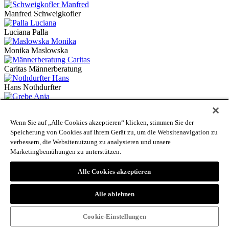
Manfred Schweigkofler
Luciana Palla
Monika Maslowska
Caritas Männerberatung
Hans Nothdurfter
Anja Grebe
Wenn Sie auf „Alle Cookies akzeptieren“ klicken, stimmen Sie der
Birgit Mair am Tinkhof
Speicherung von Cookies auf Ihrem Gerät zu, um die Websitenavigation zu
verbessern, die Websitenutzung zu analysieren und unsere
Eduard Bernhart
Marketingbemühungen zu unterstützen.
Franz Josef Haller
Alle Cookies akzeptieren
Monika Unterthurner
Alle ablehnen
Marlene Weithaler
Helmuth Scartezzini
Cookie-Einstellungen