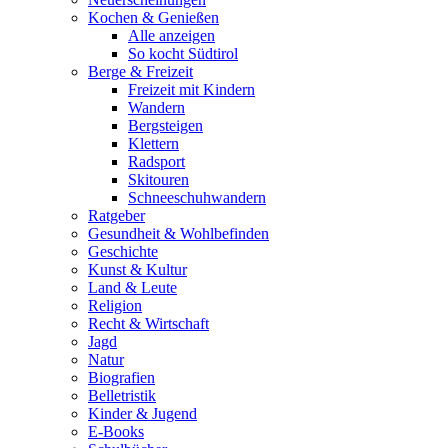
Kochen & Genießen
Alle anzeigen
So kocht Südtirol
Berge & Freizeit
Freizeit mit Kindern
Wandern
Bergsteigen
Klettern
Radsport
Skitouren
Schneeschuhwandern
Ratgeber
Gesundheit & Wohlbefinden
Geschichte
Kunst & Kultur
Land & Leute
Religion
Recht & Wirtschaft
Jagd
Natur
Biografien
Belletristik
Kinder & Jugend
E-Books