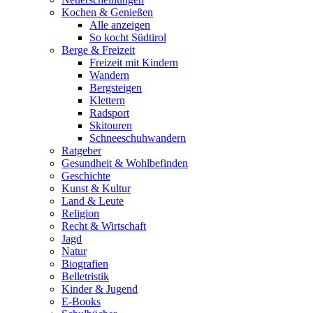
Kochen & Genießen
Alle anzeigen
So kocht Südtirol
Berge & Freizeit
Freizeit mit Kindern
Wandern
Bergsteigen
Klettern
Radsport
Skitouren
Schneeschuhwandern
Ratgeber
Gesundheit & Wohlbefinden
Geschichte
Kunst & Kultur
Land & Leute
Religion
Recht & Wirtschaft
Jagd
Natur
Biografien
Belletristik
Kinder & Jugend
E-Books