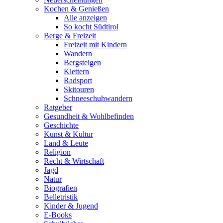
Kochen & Genießen
Alle anzeigen
So kocht Südtirol
Berge & Freizeit
Freizeit mit Kindern
Wandern
Bergsteigen
Klettern
Radsport
Skitouren
Schneeschuhwandern
Ratgeber
Gesundheit & Wohlbefinden
Geschichte
Kunst & Kultur
Land & Leute
Religion
Recht & Wirtschaft
Jagd
Natur
Biografien
Belletristik
Kinder & Jugend
E-Books