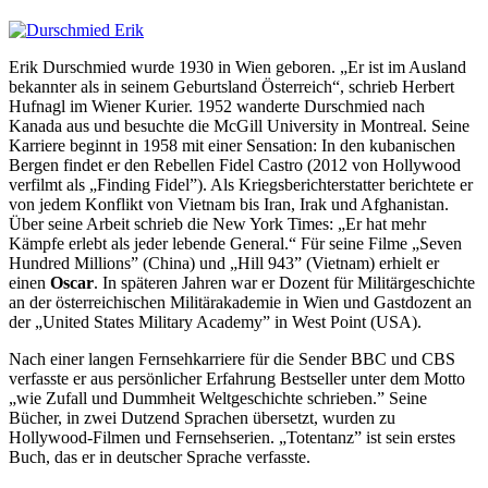
Erik Durschmied wurde 1930 in Wien geboren. „Er ist im Ausland
bekannter als in seinem Geburtsland Österreich“, schrieb Herbert
Hufnagl im Wiener Kurier. 1952 wanderte Durschmied nach
Kanada aus und besuchte die McGill University in Montreal. Seine
Karriere beginnt in 1958 mit einer Sensation: In den kubanischen
Bergen findet er den Rebellen Fidel Castro (2012 von Hollywood
verfilmt als „Finding Fidel”). Als Kriegsberichterstatter berichtete er
von jedem Konflikt von Vietnam bis Iran, Irak und Afghanistan.
Über seine Arbeit schrieb die New York Times: „Er hat mehr
Kämpfe erlebt als jeder lebende General.“ Für seine Filme „Seven
Hundred Millions” (China) und „Hill 943” (Vietnam) erhielt er
einen
Oscar
. In späteren Jahren war er Dozent für Militärgeschichte
an der österreichischen Militärakademie in Wien und Gastdozent an
der „United States Military Academy” in West Point (USA).
Nach einer langen Fernsehkarriere für die Sender BBC und CBS
verfasste er aus persönlicher Erfahrung Bestseller unter dem Motto
„wie Zufall und Dummheit Weltgeschichte schrieben.” Seine
Bücher, in zwei Dutzend Sprachen übersetzt, wurden zu
Hollywood-Filmen und Fernsehserien. „Totentanz” ist sein erstes
Buch, das er in deutscher Sprache verfasste.