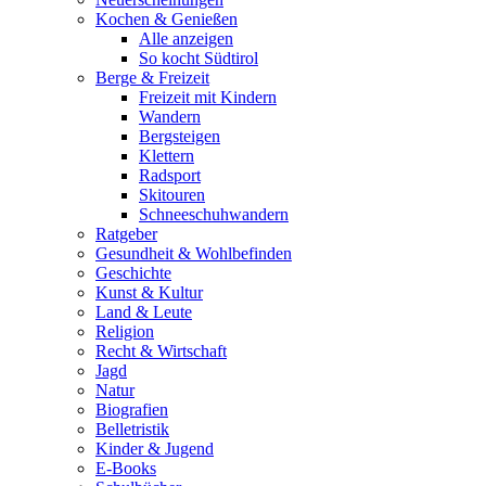
Kochen & Genießen
Alle anzeigen
So kocht Südtirol
Berge & Freizeit
Freizeit mit Kindern
Wandern
Bergsteigen
Klettern
Radsport
Skitouren
Schneeschuhwandern
Ratgeber
Gesundheit & Wohlbefinden
Geschichte
Kunst & Kultur
Land & Leute
Religion
Recht & Wirtschaft
Jagd
Natur
Biografien
Belletristik
Kinder & Jugend
E-Books