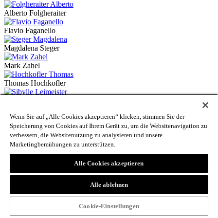
Alberto Folgheraiter
Flavio Faganello
Magdalena Steger
Mark Zahel
Thomas Hochkofler
Sibylle Leimeister
Wenn Sie auf „Alle Cookies akzeptieren“ klicken, stimmen Sie der
Barbara Lanz
Speicherung von Cookies auf Ihrem Gerät zu, um die Websitenavigation zu
verbessern, die Websitenutzung zu analysieren und unsere
Johanna Fischer
Marketingbemühungen zu unterstützen.
Norbert Span
Alle Cookies akzeptieren
Martin Steinkasserer
Alle ablehnen
Alexandra Cembran
Katharina Weiss
Cookie-Einstellungen