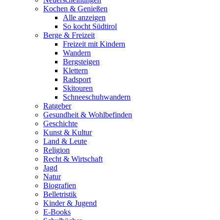
Kochen & Genießen
Alle anzeigen
So kocht Südtirol
Berge & Freizeit
Freizeit mit Kindern
Wandern
Bergsteigen
Klettern
Radsport
Skitouren
Schneeschuhwandern
Ratgeber
Gesundheit & Wohlbefinden
Geschichte
Kunst & Kultur
Land & Leute
Religion
Recht & Wirtschaft
Jagd
Natur
Biografien
Belletristik
Kinder & Jugend
E-Books